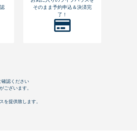
認
そのまま予約申込＆決済完
了！
をご確認ください
がございます。
スを提供致します。